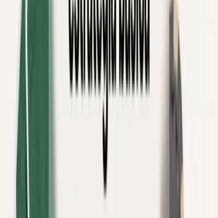
Comparar
Comparar bonos
Mejores Casinos
Reseñas
Bonos
Nosotros
Comparar