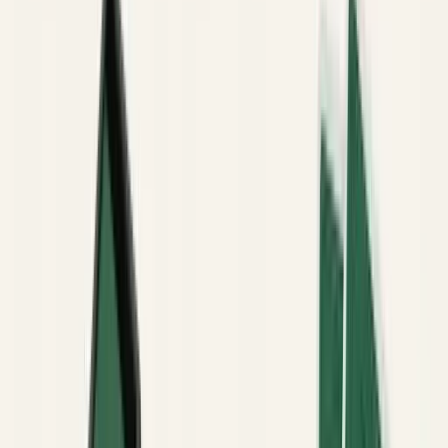
Juegos
Casinos para Blackjack
Casinos para Ruleta
Casino en Vivo
Jackpots