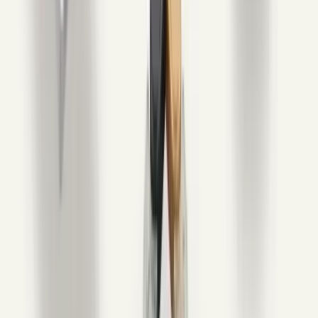
Andres Cao
Jul 22, 2026
Tabla de blackjack y estrategia básica
Andres Cao
Jul 22, 2026
Valor de cartas blackjack: As, figuras y números
Andres Cao
Jul 22, 2026
Reglas del blackjack: guía completa y fácil
Andres Cao
Jul 22, 2026
Cómo jugar blackjack: reglas y estrategia básica