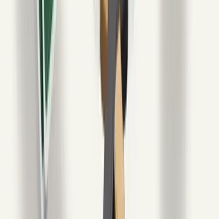
Cómo jugar 21 en casa y entre dos personas
Andres Cao
Jul 22, 2026
Blackjack en vivo: cómo funciona y qué mesas elegir
Andres Cao
Jul 22, 2026
Variantes y apuestas del blackjack
Andres Cao
Jul 22, 2026
Cómo contar cartas en blackjack
Andres Cao
Jul 22, 2026
Cómo ganar en blackjack: estrategias reales