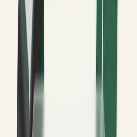
4.8
Betmexico Reseña