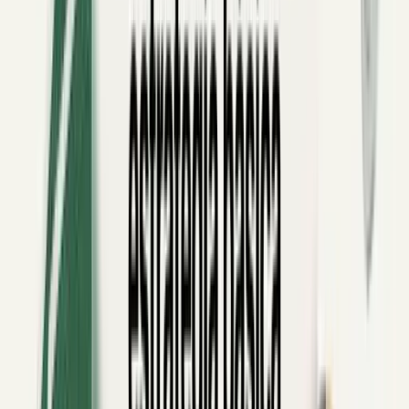
Nuestra historia
Contáctanos
Anuncia tu casino