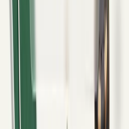
Curiosidades del póker: historias, frases y cine
Andres Cao
Jul 24, 2026
Glosario de póker: bluff, tilt, fold, GTO y más
Andres Cao
Jul 24, 2026
Qué es el video póker y cómo se juega
Andres Cao
Jul 24, 2026
Cómo jugar póker de 5 cartas: reglas del Five-Card
Draw
Andres Cao
Jul 24, 2026