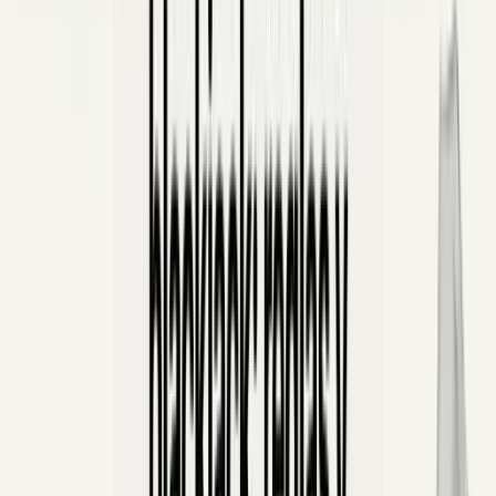
Bonos