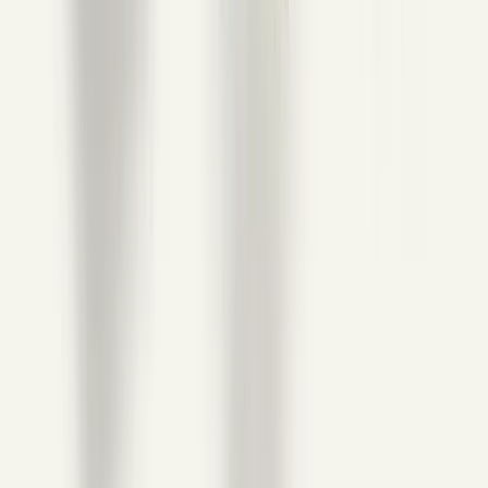
Juego Responsable
Términos y Condiciones
Herramientas y Contenido
Comparar Casinos
Todas las Reseñas de Casinos
Calculadora de Momios
Rankings