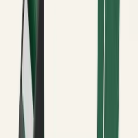
Reseñas populares
Betmaster Reseña