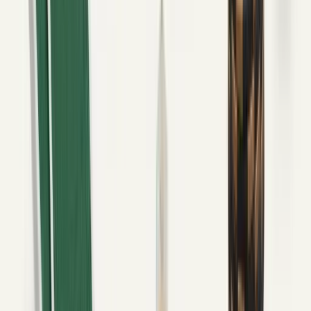
Todos los artículos
Todos
Póker de casino: 3 Card Poker, Caribbean Stud y
Hold’em
Andres Cao
Jul 26, 2026
Curiosidades del póker: historias, frases y cine
Andres Cao
Jul 24, 2026
Glosario de póker: bluff, tilt, fold, GTO y más
Andres Cao
Jul 24, 2026