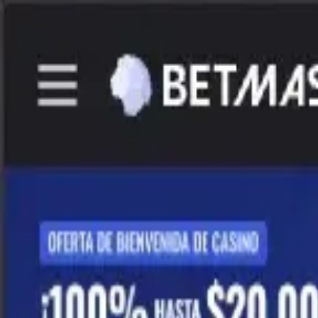
Comparar bonos
Mejores Casinos